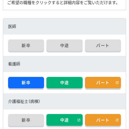
ご希望の職種をクリックすると詳細内容をご覧いただけます。
厚生労働大臣の定める掲示事項
当院までのアクセス
外来診療のご案内
医師
内科
糖尿病内科
新卒
中途
パート
外科
脳神経外科
看護師
整形外科
眼科
新卒
中途
パート
小児科
耳鼻咽喉科
介護福祉士（病棟）
皮膚科
形成外科
新卒
中途
パート
泌尿器科