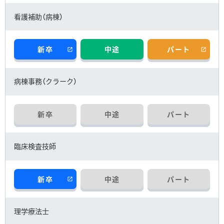
緩和ケア科
看護補助（病棟）
回復期リハビリテーション
部門のご案内
看護部
新卒
中途
パート
内視鏡室
外来化学療法室
病棟事務（クラーク）
手術室
薬剤科
新卒
中途
パート
放射線科
検査科
臨床検査技師
リハビリテーション科
栄養科
新卒
中途
パート
事務部
健診センター
理学療法士
患者家族支援課