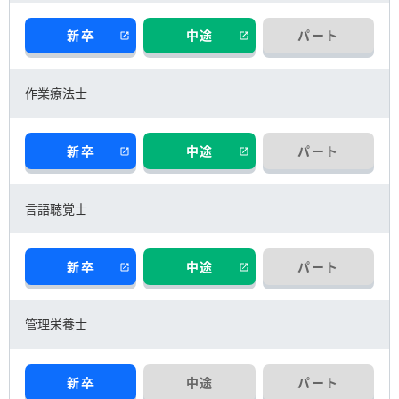
在宅サービス関連
新卒
中途
パート
地域医療連携室
作業療法士
新卒
中途
パート
言語聴覚士
新卒
中途
パート
管理栄養士
新卒
中途
パート