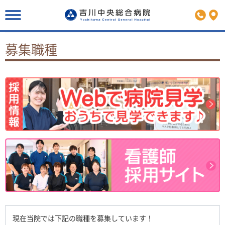
お知らせ一覧
病院概要
医療関係の方
緊急で受診をされる方へ
病院機能評価
受診される方へ
地域医療連携室
募集職種
病院指標
初診にかかわる選定療養費
福利厚生
理念・沿革
外来診療のご案内
採用情報
院長挨拶
休診代診・外来担当医表
広報誌のご紹介
患者の権利と責務
各部門のご案内
各製薬会社MRの皆様
個人情報保護方針
入院のご案内
サイトマップ
当院における個人情報の利用目的
各種健康診断のご案内
関連リンク
臨床研究およびオプトアウト
当院までのアクセス
院内における録音・撮影とSNS等への投稿について
医療相談：患者家族支援課
医療安全管理指針
院内感染防止対策に関する取り組み事項
診療実績
患者満足度調査／待ち時間調査
現在当院では下記の職種を募集しています！