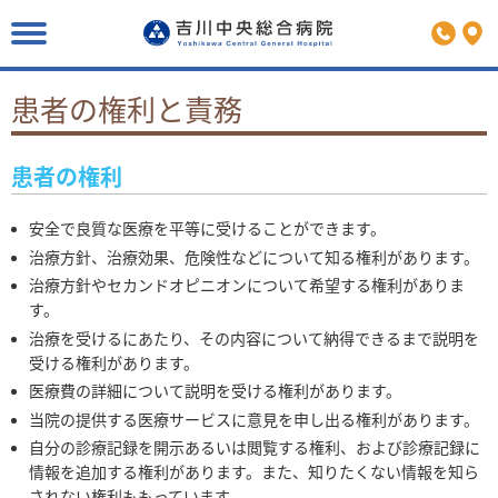
お知らせ一覧
病院概要
医療関係の方
緊急で受診をされる方へ
病院機能評価
受診される方へ
地域医療連携室
患者の権利と責務
病院指標
初診にかかわる選定療養費
福利厚生
理念・沿革
外来診療のご案内
採用情報
院長挨拶
患者の権利
休診代診・外来担当医表
広報誌のご紹介
患者の権利と責務
各部門のご案内
各製薬会社MRの皆様
安全で良質な医療を平等に受けることができます。
個人情報保護方針
入院のご案内
治療方針、治療効果、危険性などについて知る権利があります。
サイトマップ
当院における個人情報の利用目的
治療方針やセカンドオピニオンについて希望する権利がありま
各種健康診断のご案内
関連リンク
す。
臨床研究およびオプトアウト
当院までのアクセス
治療を受けるにあたり、その内容について納得できるまで説明を
院内における録音・撮影とSNS等への投稿について
医療相談：患者家族支援課
受ける権利があります。
医療安全管理指針
医療費の詳細について説明を受ける権利があります。
院内感染防止対策に関する取り組み事項
当院の提供する医療サービスに意見を申し出る権利があります。
自分の診療記録を開示あるいは閲覧する権利、および診療記録に
診療実績
情報を追加する権利があります。また、知りたくない情報を知ら
患者満足度調査／待ち時間調査
されない権利ももっています。