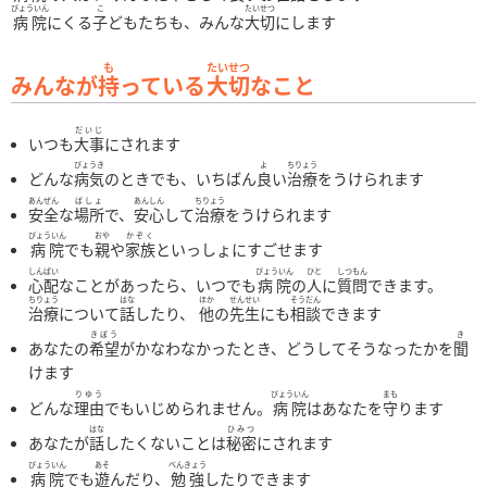
緩和ケア科
びょういん
こ
たいせつ
病院
にくる
子
どもたちも、みんな
大切
にします
回復期リハビリテーション
も
たいせつ
部門のご案内
みんなが
持
っている
大切
なこと
看護部
だいじ
内視鏡室
いつも
大事
にされます
びょうき
よ
ちりょう
外来化学療法室
どんな
病気
のときでも、いちばん
良
い
治療
をうけられます
あんぜん
ばしょ
あんしん
ちりょう
手術室
安全
な
場所
で、
安心
して
治療
をうけられます
薬剤科
びょういん
おや
かぞく
病院
でも
親
や
家族
といっしょにすごせます
放射線科
しんぱい
びょういん
ひと
しつもん
心配
なことがあったら、いつでも
病院
の
人
に
質問
できます。
ちりょう
はな
ほか
せんせい
そうだん
検査科
治療
について
話
したり、
他
の
先生
にも
相談
できます
きぼう
き
リハビリテーション科
あなたの
希望
がかなわなかったとき、どうしてそうなったかを
聞
けます
栄養科
りゆう
びょういん
まも
事務部
どんな
理由
でもいじめられません。
病院
はあなたを
守
ります
はな
ひみつ
健診センター
あなたが
話
したくないことは
秘密
にされます
びょういん
あそ
べんきょう
患者家族支援課
病院
でも
遊
んだり、
勉強
したりできます