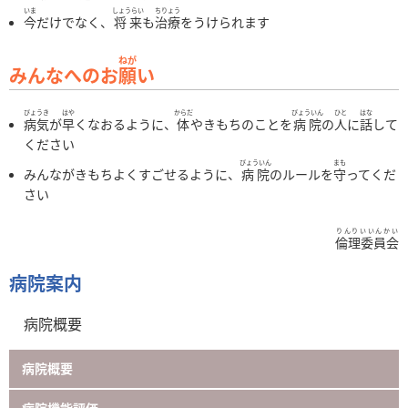
いま
しょうらい
ちりょう
在宅サービス関連
今
だけでなく、
将来
も
治療
をうけられます
地域医療連携室
ねが
みんなへのお
願
い
びょうき
はや
からだ
びょういん
ひと
はな
病気
が
早
くなおるように、
体
やきもちのことを
病院
の
人
に
話
して
ください
びょういん
まも
みんながきもちよくすごせるように、
病院
のルールを
守
ってくだ
さい
りんりいいんかい
倫理委員会
病院案内
病院概要
病院概要