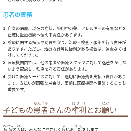
厚生労働大臣の定める掲示事項
患者の責務
当院までのアクセス
外来診療のご案内
自身の病歴、現在の症状、服用中の薬、アレルギーの有無などを
内科
正確に医療機関へ伝える責任があります。
糖尿病内科
診療に関する指示や助言を守り、治療・検査・服薬を行う責任が
あります。ただし、治療方針等に疑問がある場合は、遠慮なく相
外科
談してください。
脳神経外科
医療機関内では、他の患者や医療スタッフに対して迷惑をかけな
整形外科
いよう配慮し、秩序を守る責任があります。
受けた医療サービスに対して、適切に医療費を支払う責任があり
眼科
ます。支払いが困難な場合は、事前に医療機関へ相談することも
小児科
重要です。
耳鼻咽喉科
こ
かんじゃ
けんり
ねが
皮膚科
子
どもの
患者
さんの
権利
とお
願
い
形成外科
泌尿器科
びょういん
ひと
よ
せわ
病院
の
人
は、みんなにやさしく
良
いお
世話
をします