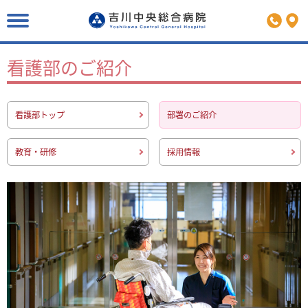
お知らせ一覧
病院概要
医療関係の方
緊急で受診をされる方へ
病院機能評価
受診される方へ
地域医療連携室
看護部のご紹介
病院指標
初診にかかわる選定療養費
福利厚生
理念・沿革
外来診療のご案内
採用情報
院長挨拶
休診代診・外来担当医表
看護部トップ
部署のご紹介
広報誌のご紹介
患者の権利と責務
各部門のご案内
各製薬会社MRの皆様
個人情報保護方針
教育・研修
採用情報
入院のご案内
サイトマップ
当院における個人情報の利用目的
各種健康診断のご案内
関連リンク
臨床研究およびオプトアウト
当院までのアクセス
院内における録音・撮影とSNS等への投稿について
医療相談：患者家族支援課
医療安全管理指針
院内感染防止対策に関する取り組み事項
診療実績
患者満足度調査／待ち時間調査