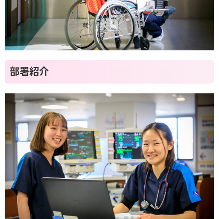
厚生労働大臣の定める掲示事項
当院までのアクセス
外来診療のご案内
内科
糖尿病内科
部署紹介
外科
脳神経外科
整形外科
眼科
小児科
耳鼻咽喉科
皮膚科
形成外科
泌尿器科