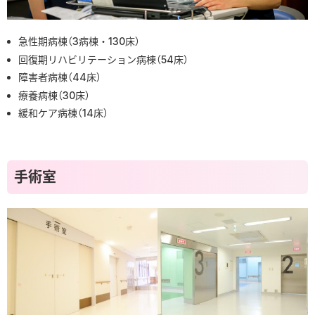
緩和ケア科
回復期リハビリテーション
急性期病棟（3病棟・130床）
部門のご案内
回復期リハビリテーション病棟（54床）
看護部
障害者病棟（44床）
内視鏡室
療養病棟（30床）
外来化学療法室
緩和ケア病棟（14床）
手術室
薬剤科
手術室
放射線科
検査科
リハビリテーション科
栄養科
事務部
健診センター
患者家族支援課